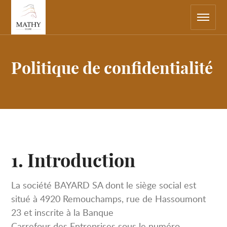
Navigation
Retourner
principale
sur
la
page
d'accueil
Politique de confidentialité
1. Introduction
La société BAYARD SA dont le siège social est
situé à 4920 Remouchamps, rue de Hassoumont
23 et inscrite à la Banque
Carrefour des Entreprises sous le numéro